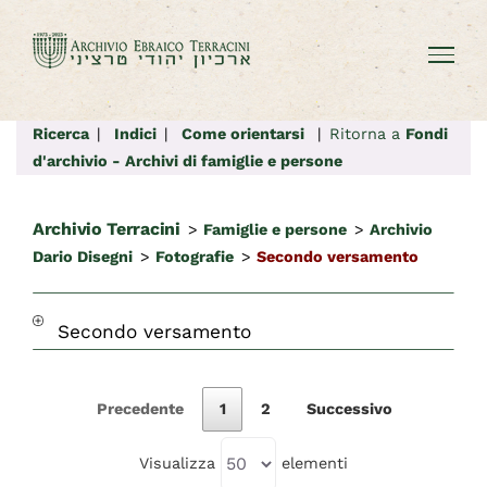
Salta
al
contenuto
Ricerca
|
Indici
|
Come orientarsi
|
Ritorna a
Fondi
d'archivio - Archivi di famiglie e persone
Archivio Terracini
>
Famiglie e persone
>
Archivio
Dario Disegni
>
Fotografie
>
Secondo versamento
Secondo versamento
Precedente
1
2
Successivo
Visualizza
elementi