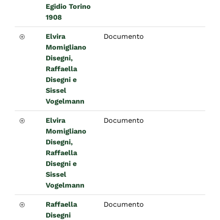
Egidio Torino
1908
Elvira
Documento
Momigliano
Disegni,
Raffaella
Disegni e
Sissel
Vogelmann
Elvira
Documento
Momigliano
Disegni,
Raffaella
Disegni e
Sissel
Vogelmann
Raffaella
Documento
Disegni