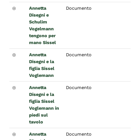
Annetta
Documento
Disegni e
Schulim
Vogelmann
tengono per
mano Sissel
Annetta
Documento
Disegni e la
figlia Sissel
Voglemann
Annetta
Documento
Disegni e la
figlia Sissel
Voglemann in
piedi sul
tavolo
Annetta
Documento