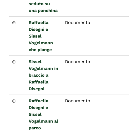
seduta su
una panchina
Raffaella
Documento
Disegni e
Sissel
Vogelmann
che piange
Sissel
Documento
Vogelmann in
braccio a
Raffaella
Disegni
Raffaella
Documento
Disegni e
Sissel
Vogelmann al
parco