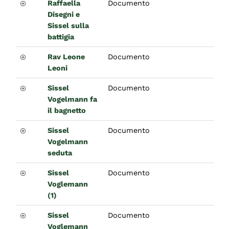
Raffaella
Documento
Disegni e
Sissel sulla
battigia
Rav Leone
Documento
Leoni
Sissel
Documento
Vogelmann fa
il bagnetto
Sissel
Documento
Vogelmann
seduta
Sissel
Documento
Voglemann
(1)
Sissel
Documento
Voglemann