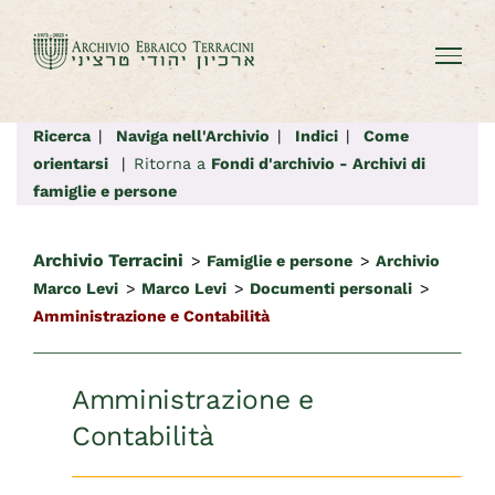
Salta
al
contenuto
Ricerca
|
Naviga nell'Archivio
|
Indici
|
Come
orientarsi
|
Ritorna a
Fondi d'archivio - Archivi di
famiglie e persone
Archivio Terracini
>
Famiglie e persone
>
Archivio
Marco Levi
>
Marco Levi
>
Documenti personali
>
Amministrazione e Contabilità
Amministrazione e
Contabilità