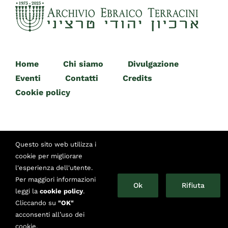
Home
Chi siamo
Divulgazione
Eventi
Contatti
Credits
Cookie policy
Questo sito web utilizza i
cookie per migliorare
l'esperienza dell'utente.
© Copyright 2014 -
2026 | Archivio Ebraico Terracini
Per maggiori informazioni
Ok
Rifiuta
Piazzetta Primo Levi 12 - Torino | Telefono: +39 011 650
leggi la
cookie policy
.
83 32 | Email:
info@archivioterracini.it
Cliccando su
"OK"
acconsenti all’uso dei
cookie.