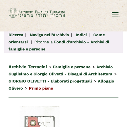
Salta
al
contenuto
Ricerca
|
Naviga nell'Archivio
|
Indici
|
Come
orientarsi
|
Ritorna a
Fondi d'archivio - Archivi di
famiglie e persone
Archivio Terracini
>
Famiglie e persone
>
Archivio
Guglielmo e Giorgio Olivetti - Disegni di Architettura
>
GIORGIO OLIVETTI - Elaborati progettuali
>
Alloggio
Olivero
>
Primo piano