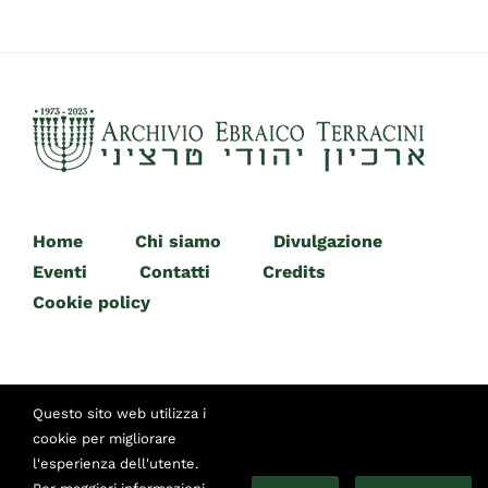
Home
Chi siamo
Divulgazione
Eventi
Contatti
Credits
Cookie policy
Questo sito web utilizza i
cookie per migliorare
l'esperienza dell'utente.
© Copyright 2014 -
2026 | Archivio Ebraico Terracini