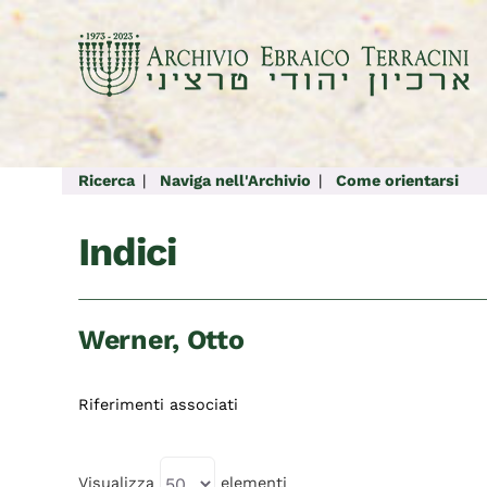
Salta
al
contenuto
Ricerca
|
Naviga nell'Archivio
|
Come orientarsi
Indici
Werner, Otto
Riferimenti associati
Visualizza
elementi