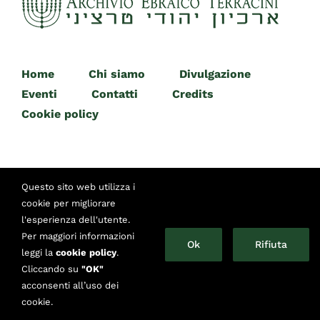
Home
Chi siamo
Divulgazione
Eventi
Contatti
Credits
Cookie policy
Questo sito web utilizza i
cookie per migliorare
l'esperienza dell'utente.
© Copyright 2014 -
2026 | Archivio Ebraico Terracini
Per maggiori informazioni
Ok
Rifiuta
Piazzetta Primo Levi 12 - Torino | Telefono: +39 011 650
leggi la
cookie policy
.
83 32 | Email:
info@archivioterracini.it
Cliccando su
"OK"
acconsenti all’uso dei
cookie.